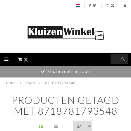
EUR
(0)
97% beveelt ons aan
Home
Tags
8718781793548
PRODUCTEN GETAGD
MET 8718781793548