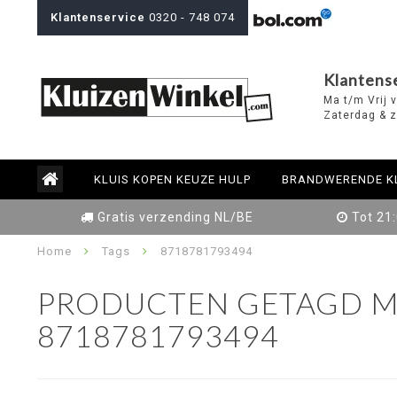
Klantenservice
0320 - 748 074
Klantens
Ma t/m Vrij 
Zaterdag & z
KLUIS KOPEN KEUZE HULP
BRANDWERENDE K
Gratis verzending NL/BE
Tot 21
Home
Tags
8718781793494
PRODUCTEN GETAGD M
8718781793494