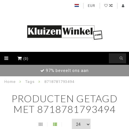
EUR
(0)
97% beveelt ons aan
Home
Tags
8718781793494
PRODUCTEN GETAGD
MET 8718781793494