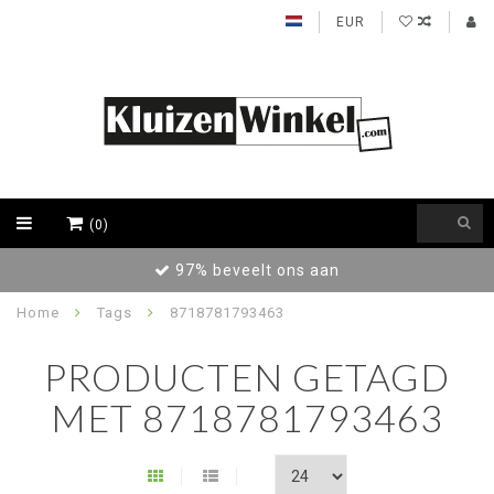
EUR
(0)
97% beveelt ons aan
Home
Tags
8718781793463
PRODUCTEN GETAGD
MET 8718781793463