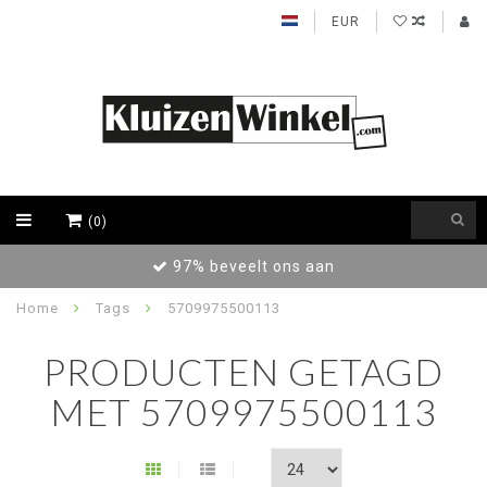
EUR
(0)
97% beveelt ons aan
Home
Tags
5709975500113
PRODUCTEN GETAGD
MET 5709975500113