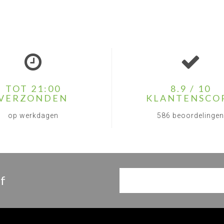
TOT 21:00
8.9 / 10
VERZONDEN
KLANTENSCO
op werkdagen
586 beoordelingen
f