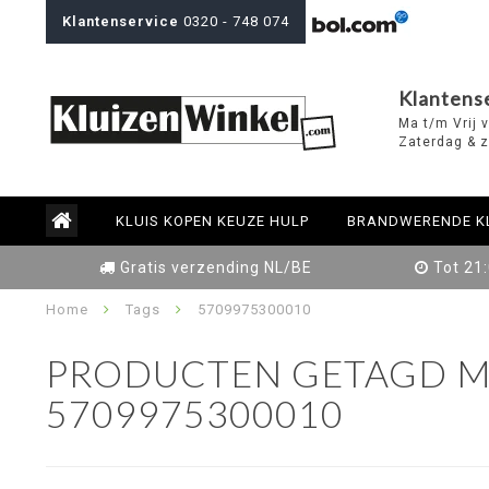
Klantenservice
0320 - 748 074
Klantens
Ma t/m Vrij 
Zaterdag & z
KLUIS KOPEN KEUZE HULP
BRANDWERENDE K
Gratis verzending NL/BE
Tot 21
Home
Tags
5709975300010
PRODUCTEN GETAGD M
5709975300010