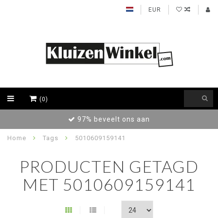
EUR
(0)
Achteraf betalen / Factuur levering
Home
Tags
5010609159141
PRODUCTEN GETAGD
MET 5010609159141