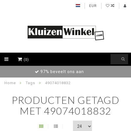
EUR
(0)
Achteraf betalen / Factuur levering
Home
Tags
49074018832
PRODUCTEN GETAGD
MET 49074018832