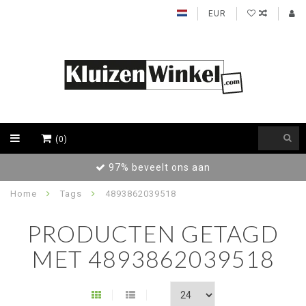
EUR
(0)
97% beveelt ons aan
Home
Tags
4893862039518
PRODUCTEN GETAGD
MET 4893862039518