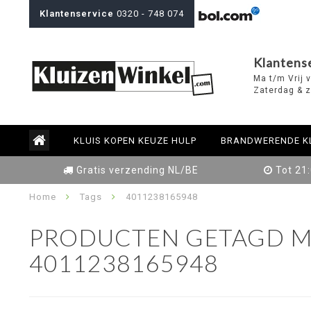
Klantenservice
0320 - 748 074
Klantens
Ma t/m Vrij 
Zaterdag & z
KLUIS KOPEN KEUZE HULP
BRANDWERENDE K
Gratis verzending NL/BE
Tot 21
Home
Tags
4011238165948
PRODUCTEN GETAGD M
4011238165948