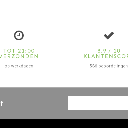
TOT 21:00
8.9 / 10
VERZONDEN
KLANTENSCO
op werkdagen
586 beoordelingen
f