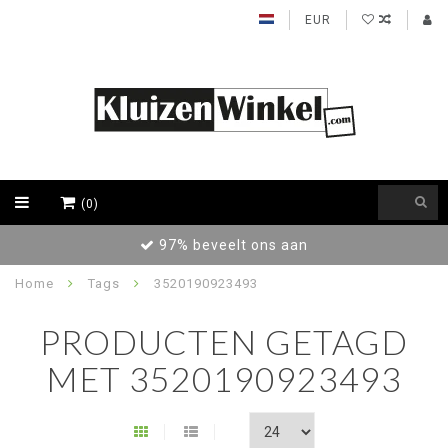
EUR
(0)
97% beveelt ons aan
Home
Tags
3520190923493
PRODUCTEN GETAGD
MET 3520190923493