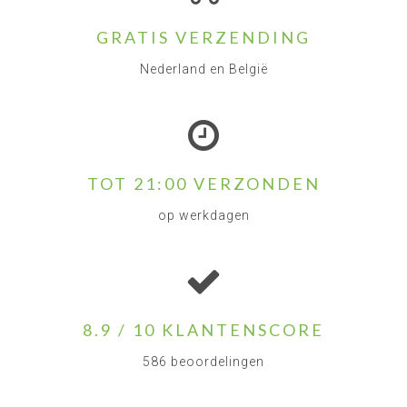
gecertificeerd volgens SKG★★★.
GRATIS VERZENDING
https://www.nautasecurity.com/product/NL/115/335/me
mt-skg***
Nederland en België
Bekijk onze Sistec kluizen
TOT 21:00 VERZONDEN
op werkdagen
8.9 / 10 KLANTENSCORE
586 beoordelingen