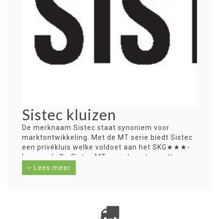
Sistec kluizen
De merknaam Sistec staat synoniem voor
marktontwikkeling. Met de MT serie biedt Sistec
een privékluis welke voldoet aan het SKG★★★-
keurmerk. De Sistec MT-serie beantwoordt een
veel voorkomende vraag; een hoge
Lees meer
waardeberging in een compacte, hoogwaardige
en vrijstaande safe. De MT serie is gebouwd
volgens de meest recente veiligheidsnormen die
de weerstand aangeven tegen aanvallen van
buitenaf. De Sistec MT is beoordeeld en