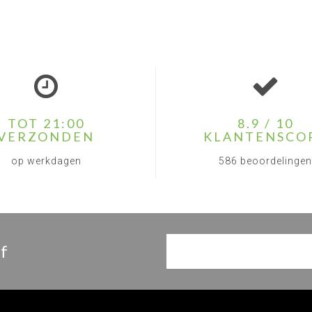
TOT 21:00
8.9 / 10
VERZONDEN
KLANTENSCO
op werkdagen
586 beoordelingen
f