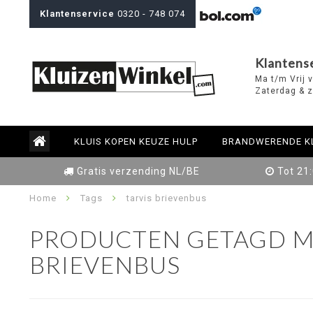
Klantenservice
0320 - 748 074
Klantens
Ma t/m Vrij 
Zaterdag & z
KLUIS KOPEN KEUZE HULP
BRANDWERENDE K
Gratis verzending NL/BE
Tot 21
Home
Tags
tarvis brievenbus
PRODUCTEN GETAGD M
BRIEVENBUS