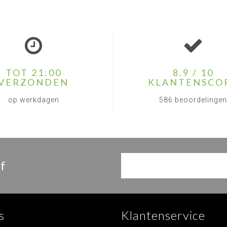
TOT 21:00
8.9 / 10
VERZONDEN
KLANTENSCO
op werkdagen
586 beoordelingen
f
s
Klantenservice