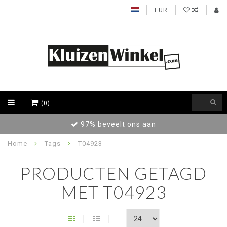
EUR
(0)
97% beveelt ons aan
Home
Tags
T04923
PRODUCTEN GETAGD
MET T04923