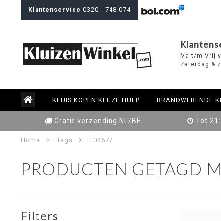
Klantenservice
0320 - 748 074
Klantens
Ma t/m Vrij 
Zaterdag & z
KLUIS KOPEN KEUZE HULP
BRANDWERENDE K
Gratis verzending NL/BE
Tot 21
Home
Tags
T04677
PRODUCTEN GETAGD M
Filters