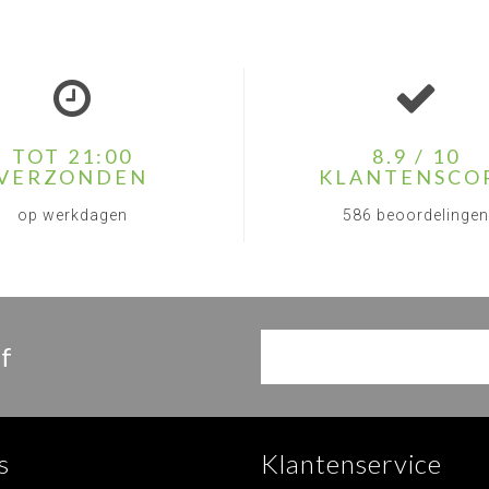
TOT 21:00
8.9 / 10
VERZONDEN
KLANTENSCO
op werkdagen
586 beoordelingen
f
s
Klantenservice