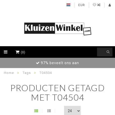
EUR
(0)
97% beveelt ons aan
Home
Tags
T04504
PRODUCTEN GETAGD
MET T04504