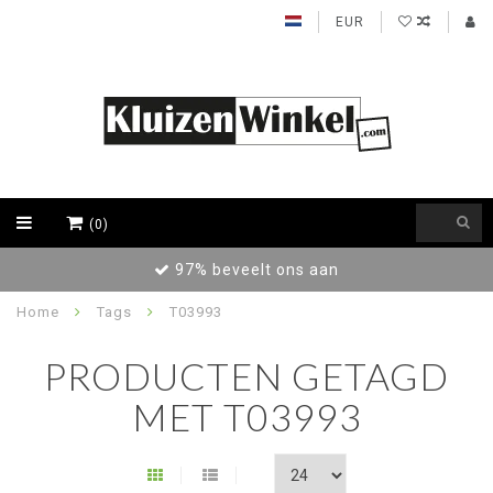
EUR
(0)
97% beveelt ons aan
Home
Tags
T03993
PRODUCTEN GETAGD
MET T03993