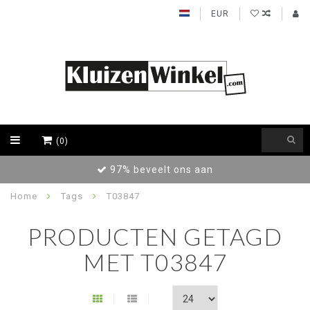
EUR
(0)
97% beveelt ons aan
Home
Tags
T03847
PRODUCTEN GETAGD
MET T03847