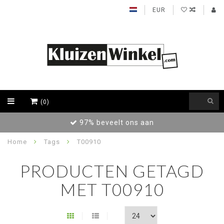
EUR
(0)
97% beveelt ons aan
Home
Tags
T00910
PRODUCTEN GETAGD
MET T00910