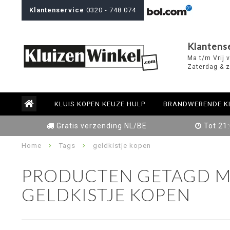
Klantenservice
0320 - 748 074
Klantens
Ma t/m Vrij 
Zaterdag & z
KLUIS KOPEN KEUZE HULP
BRANDWERENDE K
Gratis verzending NL/BE
Tot 21
Home
Tags
geldkistje kopen
PRODUCTEN GETAGD M
GELDKISTJE KOPEN