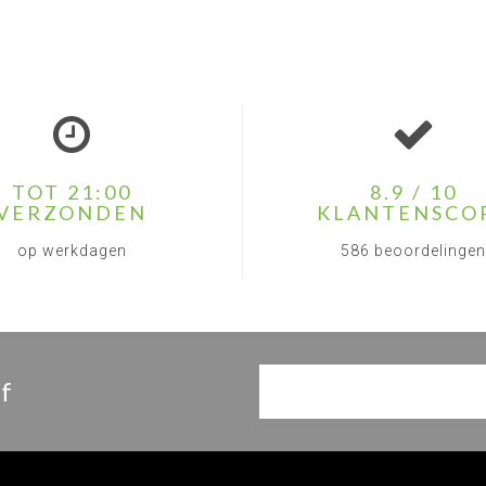
TOT 21:00
8.9 / 10
VERZONDEN
KLANTENSCO
op werkdagen
586 beoordelingen
f