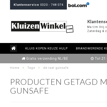
Klantenservice
0320 - 748 074
Klantens
Ma t/m Vrij 
Zaterdag & z
KLUIS KOPEN KEUZE HULP
BRANDWERENDE K
Gratis verzending NL/BE
Tot 21
Home
Tags
de raat gunsafe
PRODUCTEN GETAGD M
GUNSAFE