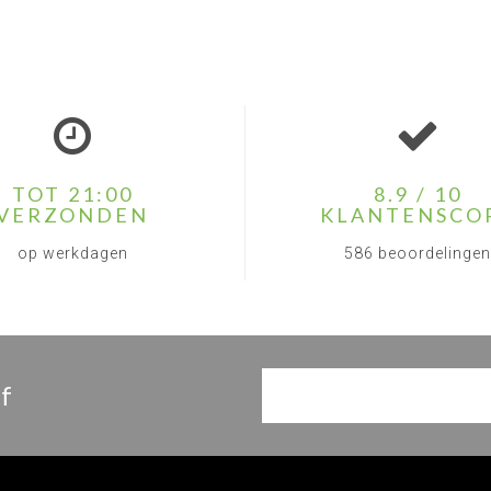
TOT 21:00
8.9 / 10
VERZONDEN
KLANTENSCO
op werkdagen
586 beoordelingen
f