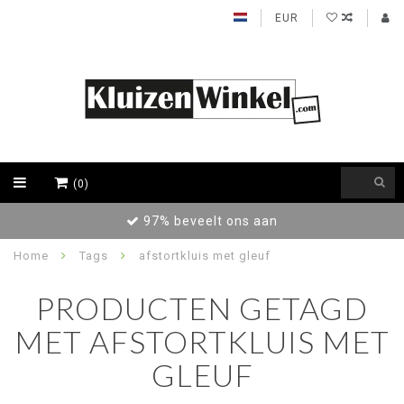
EUR
(0)
97% beveelt ons aan
Home
Tags
afstortkluis met gleuf
PRODUCTEN GETAGD
MET AFSTORTKLUIS MET
GLEUF