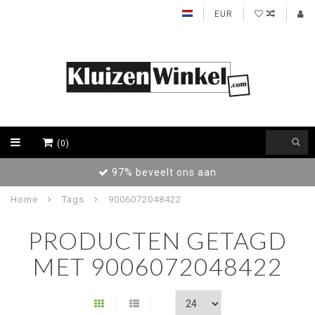
EUR
(0)
97% beveelt ons aan
Home
Tags
9006072048422
PRODUCTEN GETAGD
MET 9006072048422