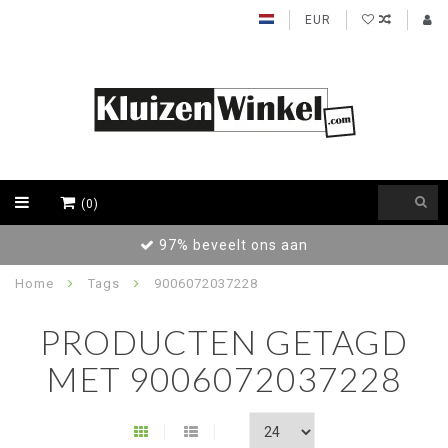
EUR
(0)
97% beveelt ons aan
Home
Tags
9006072037228
PRODUCTEN GETAGD
MET 9006072037228