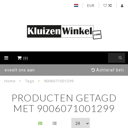
EUR
(0)
Achteraf betalen / Factuur levering
Home
Tags
9006071001299
PRODUCTEN GETAGD
MET 9006071001299