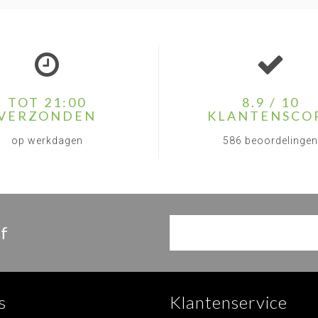
TOT 21:00
8.9 / 10
VERZONDEN
KLANTENSCO
op werkdagen
586 beoordelingen
f
s
Klantenservice