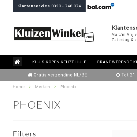
Klantenservice
0320 - 748 074
Klantens
Ma t/m Vrij 
Zaterdag & z
KLUIS KOPEN KEUZE HULP
BRANDWERENDE K
Gratis verzending NL/BE
Tot 21
Home
Merken
Phoenix
PHOENIX
Filters